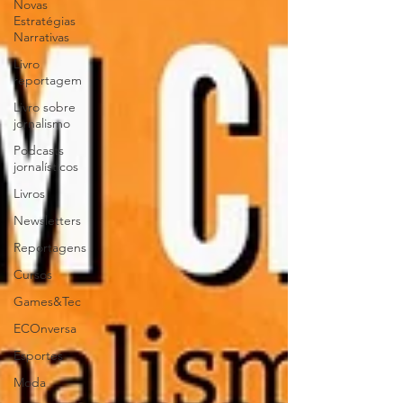
Novas
Estratégias
Narrativas
Livro
reportagem
Livro sobre
jornalismo
Podcasts
jornalísticos
Livros
Newsletters
Reportagens
Cursos
Games&Tec
ECOnversa
Esportes
Moda