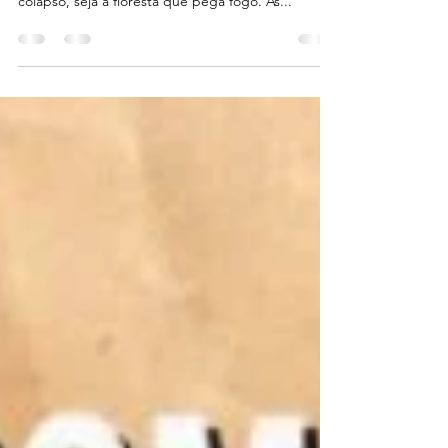
mata famílias, seja uma barragem que entrou em
colapso, seja a floresta que pega fogo. As...