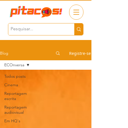
Registre-se
Blog
ECOnversa
Todos posts
Cinema
Reportagem
escrita
Reportagem
audiovisual
Em HQ's