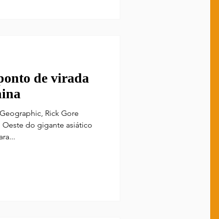
jornalistas se portavam?
ponto de virada
hina
l Geographic, Rick Gore
Oeste do gigante asiático
ra...