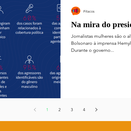
Pitacos
Na mira do presi
Jornalistas mulheres são o a
Bolsonaro à imprensa Hemyll
Durante o governo...
1
2
3
4