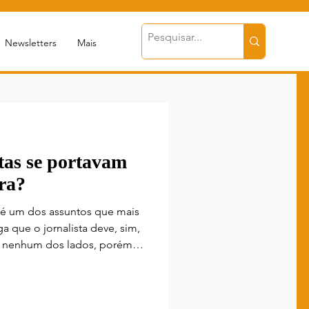
Newsletters
Mais
tas se portavam
ra?
a é um dos assuntos que mais
 que o jornalista deve, sim,
er nenhum dos lados, porém
tos profissionais agem de
 quem favorecer. Numa época
 militar era predominante no