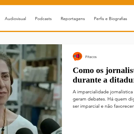
Audiovisual
Podcasts
Reportagens
Perfis e Biografias
Pitacos
Como os jornalis
durante a ditadu
A imparcialidade jornalístic
geram debates. Há quem diga
ser imparcial e não favorec
há controvérsias de que mui
forma parcial e escolhem a
em que o regime da ditadura