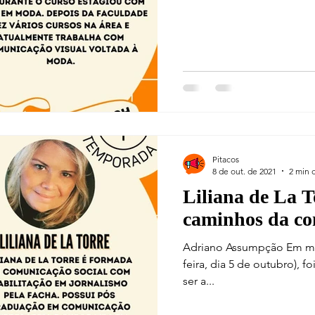
Q's
Cultura
Política
Literatura ficcional
Sér
ias
Pitacos
8 de out. de 2021
2 min d
Liliana de La T
caminhos da c
Adriano Assumpção Em ma
feira, dia 5 de outubro), fo
ser a...