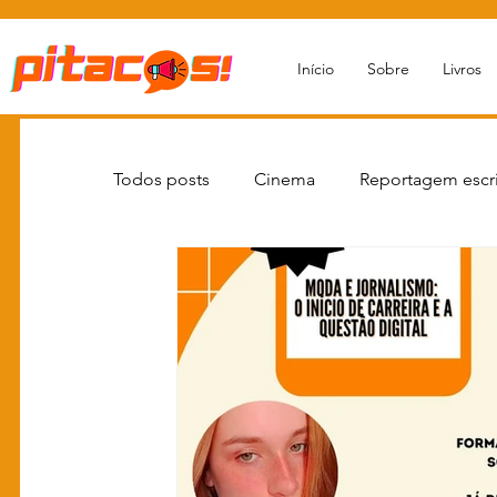
Início
Sobre
Livros
Todos posts
Cinema
Reportagem escri
Novas Estratégias Narrativas
Livro re
Livros
Newsletters
Reportagens
Moda
Grandes Personalidades
Q