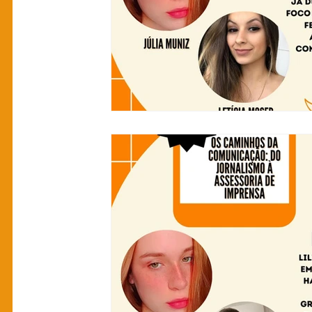
manual pitacos
Categoria teste
H
Podcasts
Pitecos
Perfis e Biograf