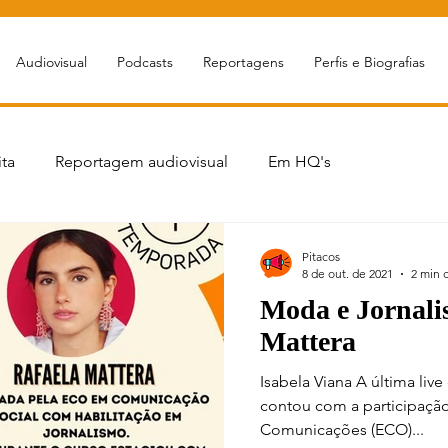
Audiovisual
Podcasts
Reportagens
Perfis e Biografias
ta
Reportagem audiovisual
Em HQ's
portagem
Livro sobre jornalismo
Podcasts jornalísticos
Pitacos
8 de out. de 2021
2 min d
Moda e Jornali
Cursos
Games&Tec
ECOnversa
Esportes
Mattera
Isabela Viana A última li
uestões Socioambientais
MigrEcos
Ciência
contou com a participação
Comunicações (ECO)...