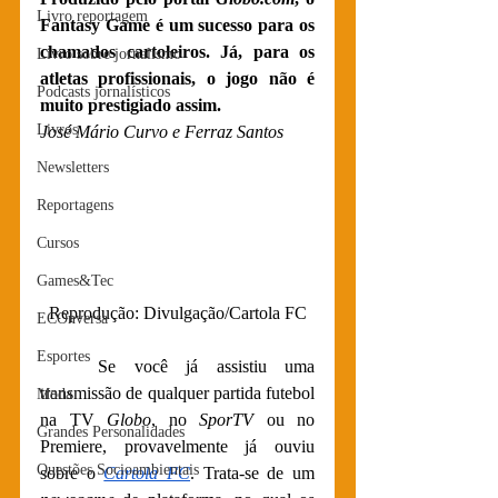
Livro reportagem
Fantasy Game é um sucesso para os 
chamados cartoleiros. Já, para os 
Livro sobre jornalismo
atletas profissionais, o jogo não é 
Podcasts jornalísticos
muito prestigiado assim.
Livros
José Mário Curvo e Ferraz Santos
Newsletters
Reportagens
Cursos
Games&Tec
Reprodução: Divulgação/Cartola FC
ECOnversa
Esportes
Se você já assistiu uma 
transmissão de qualquer partida futebol 
Moda
na TV 
Globo
, no 
SporTV
 ou no 
Grandes Personalidades
Premiere, provavelmente já ouviu 
Questões Socioambientais
sobre o 
Cartola FC
. Trata-se de um 