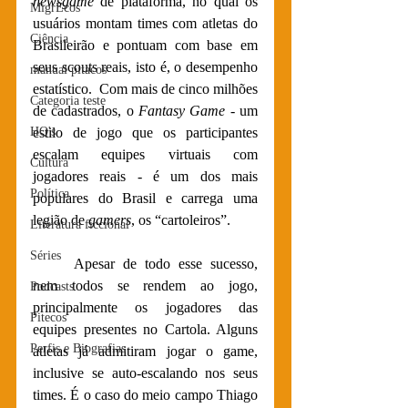
newsgame
 de plataforma, no qual os 
MigrEcos
usuários montam times com atletas do 
Ciência
Brasileirão e pontuam com base em 
seus scouts reais, isto é, o desempenho 
manual pitacos
estatístico.  Com mais de cinco milhões 
Categoria teste
de cadastrados, o 
Fantasy Game
 - um 
HQ's
estilo de jogo que os participantes 
escalam equipes virtuais com 
Cultura
jogadores reais - é um dos mais 
Política
populares do Brasil e carrega uma 
legião de 
gamers
, os “cartoleiros”. 
Literatura ficcional
Séries
Apesar de todo esse sucesso, 
nem todos se rendem ao jogo, 
Podcasts
principalmente os jogadores das 
Pitecos
equipes presentes no Cartola. Alguns 
Perfis e Biografias
atletas já admitiram jogar o game, 
inclusive se auto-escalando nos seus 
times. É o caso do meio campo Thiago 