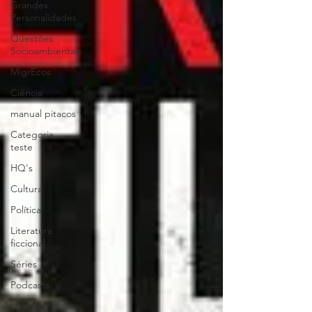
Grandes
Personalidades
Questões
Socioambientais
MigrEcos
Ciência
manual pitacos
Categoria
teste
HQ's
Cultura
Política
Literatura
ficcional
Séries
Podcasts
Pitecos