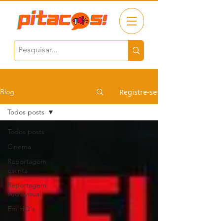
Registre-se
Blog
Todos posts
Todos posts
Cinema
Reportagem
escrita
Reportagem
audiovisual
Em HQ's