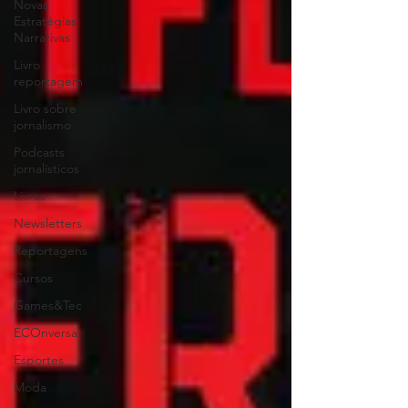
Novas
Estratégias
Narrativas
Livro
reportagem
Livro sobre
jornalismo
Podcasts
jornalísticos
Livros
Newsletters
Reportagens
Cursos
Games&Tec
ECOnversa
Esportes
Moda