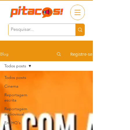
Registre-se
Blog
Todos posts
Todos posts
Cinema
Reportagem
escrita
Reportagem
audiovisual
Em HQ's