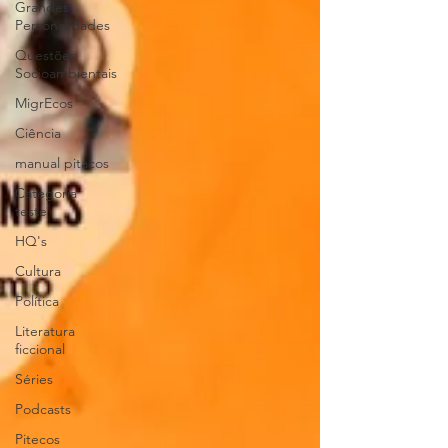
Grandes
Personalidades
Questões
Socioambientais
MigrEcos
Ciência
manual pitacos
Categoria
teste
HQ's
Cultura
Política
Literatura
ficcional
Séries
Podcasts
Pitecos