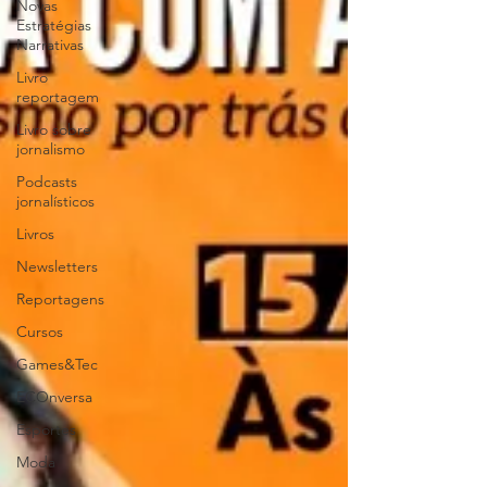
Novas
Estratégias
Narrativas
Livro
reportagem
Livro sobre
jornalismo
Podcasts
jornalísticos
Livros
Newsletters
Reportagens
Cursos
Games&Tec
ECOnversa
Esportes
Moda