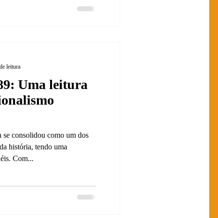
de leitura
: Uma leitura
ionalismo
n se consolidou como um dos
da história, tendo uma
éis. Com...