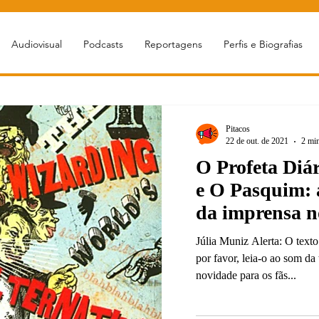
Audiovisual
Podcasts
Reportagens
Perfis e Biografias
Pitacos
22 de out. de 2021
2 min
O Profeta Diár
e O Pasquim: 
da imprensa 
Harry Potter
Júlia Muniz Alerta: O texto
por favor, leia-o ao som da 
novidade para os fãs...