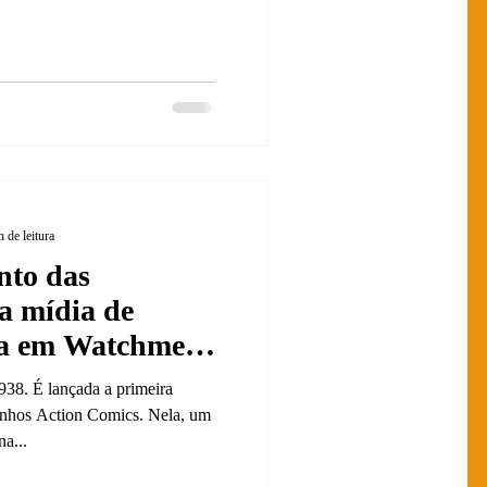
 de leitura
nto das
a mídia de
ta em Watchmen
 e Dave
38. É lançada a primeira
rinhos Action Comics. Nela, um
na...