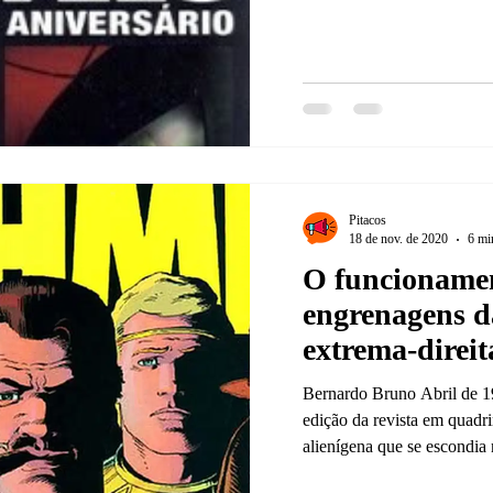
Pitacos
18 de nov. de 2020
6 min
O funcioname
engrenagens d
extrema-direi
de Alan Moore
Bernardo Bruno Abril de 19
Gibbons
edição da revista em quad
alienígena que se escondia 