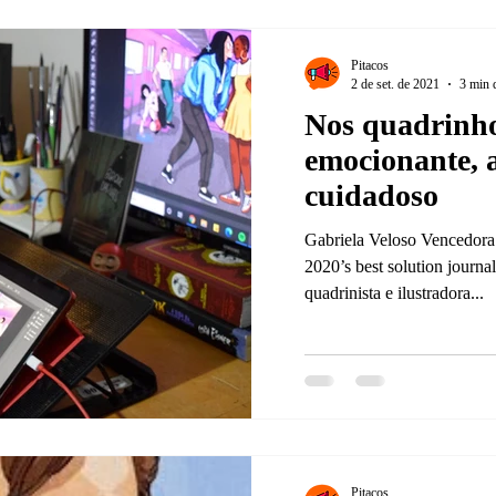
Pitacos
2 de set. de 2021
3 min d
Nos quadrinho
emocionante, a
cuidadoso
Gabriela Veloso Vencedora
2020’s best solution journali
quadrinista e ilustradora...
Pitacos