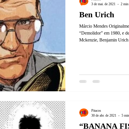
3 de mai. de 2021
2 min 
Ben Urich
Márcio Mendes Originalme
“Demolidor” em 1980, e d
Mckenzie, Benjamin Urich 
Pitacos
30 de abr. de 2021
5 min
“BANANA FIS