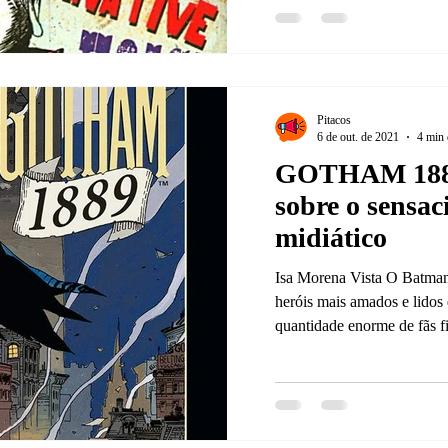
Pitacos
6 de out. de 2021
4 min 
GOTHAM 1889
sobre o sensac
midiático
Isa Morena Vista O Batma
heróis mais amados e lidos 
quantidade enorme de fãs fi