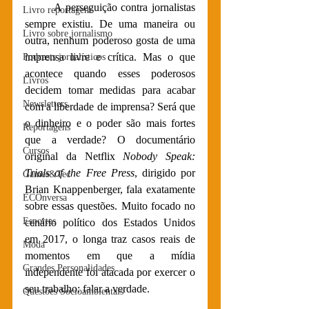
A perseguição contra jornalistas 
Livro reportagem
sempre existiu. De uma maneira ou 
Livro sobre jornalismo
outra, nenhum poderoso gosta de uma 
imprensa livre e crítica. Mas o que 
Podcasts jornalísticos
acontece quando esses poderosos 
Livros
decidem tomar medidas para acabar 
Newsletters
com a liberdade de imprensa? Será que 
o dinheiro e o poder são mais fortes 
Reportagens
que a verdade? O documentário 
Cursos
original da Netflix 
Nobody Speak: 
Trials of the Free Press
, dirigido por 
Games&Tec
Brian Knappenberger, fala exatamente 
ECOnversa
sobre essas questões. Muito focado no 
Esportes
cenário político dos Estados Unidos 
em 2017, o longa traz casos reais de 
Moda
momentos em que a mídia 
Grandes Personalidades
independente foi atacada por exercer o 
seu trabalho: falar a verdade.
Questões Socioambientais