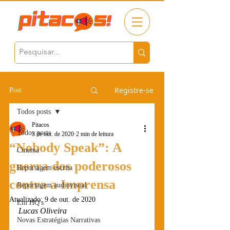
Registre-se
Post
Todos posts
Pitacos
Todos posts
3 de out. de 2020
2 min de leitura
“Nobody Speak”: A
Cinema
guerra dos poderosos
Reportagem escrita
contra a Imprensa
Reportagem audiovisual
Atualizado:
9 de out. de 2020
Em HQ's
Lucas Oliveira
Novas Estratégias Narrativas