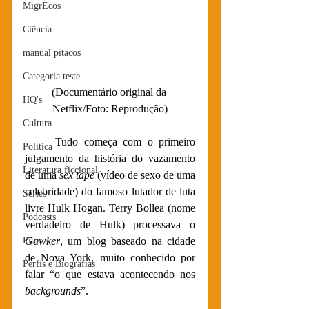
MigrEcos
Ciência
manual pitacos
Categoria teste
(Documentário original da 
HQ's
Netflix/Foto: Reprodução)
Cultura
Tudo começa com o primeiro 
Política
julgamento da história do vazamento 
Literatura ficcional
de uma 
sex tape 
(vídeo de sexo de uma 
celebridade) do famoso lutador de luta 
Séries
livre Hulk Hogan. Terry Bollea (nome 
Podcasts
verdadeiro de Hulk) processava o 
Gawker
, um blog baseado na cidade 
Pitecos
de Nova York, muito conhecido por 
Perfis e Biografias
falar “o que estava acontecendo nos 
backgrounds
”. 