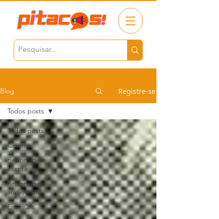
Registre-se
Blog
Todos posts
Todos posts
Cinema
Reportagem
escrita
Reportagem
audiovisual
Em HQ's