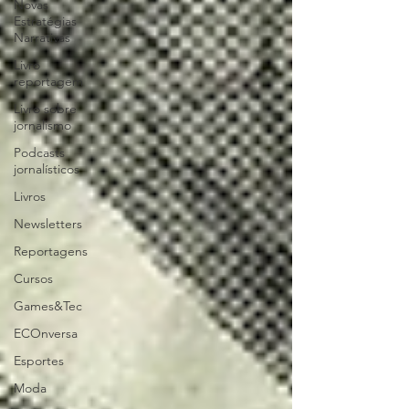
Novas
Estratégias
Narrativas
Livro
reportagem
Livro sobre
jornalismo
Podcasts
jornalísticos
Livros
Newsletters
Reportagens
Cursos
Games&Tec
ECOnversa
Esportes
Moda