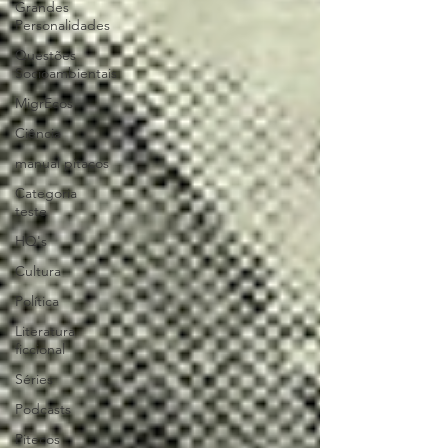
Grandes
Personalidades
Questões
Socioambientais
MigrEcos
Ciência
manual pitacos
Categoria
teste
HQ's
Cultura
Política
Literatura
ficcional
Séries
Podcasts
Pitecos