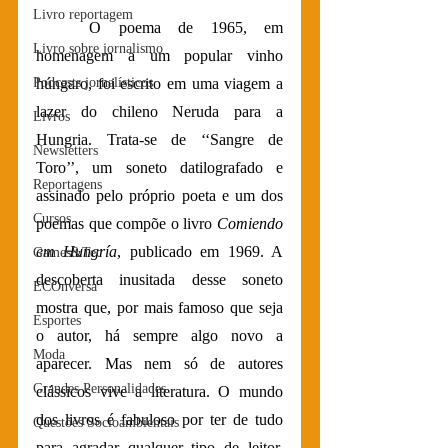
Livro reportagem
	O poema de 1965, em 
Livro sobre jornalismo
homenagem a um popular vinho 
Podcasts jornalísticos
húngaro, foi escrito em uma viagem a 
lazer do chileno Neruda para a 
Livros
Hungria. Trata-se de ‘‘Sangre de 
Newsletters
Toro’’, um soneto datilografado e 
Reportagens
assinado pelo próprio poeta e um dos 
Cursos
poemas que compõe o livro 
Comiendo 
em Hungría
, publicado em 1969. A 
Games&Tec
descoberta inusitada desse soneto 
ECOnversa
mostra que, por mais famoso que seja 
Esportes
o autor, há sempre algo novo a 
Moda
aparecer. Mas nem só de autores 
Grandes Personalidades
clássicos vive a literatura. O mundo 
dos livros é fabuloso por ter de tudo 
Questões Socioambientais
para agradar qualquer tipo de leitor. 