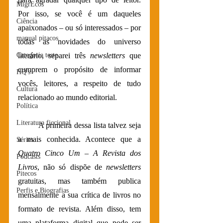
MigrEcos
Por isso, se você é um daqueles 
Ciência
apaixonados – ou só interessados – por 
manual pitacos
todas as novidades do universo 
Categoria teste
literário, separei três 
newsletters
 que 
cumprem o propósito de informar 
HQ's
vocês, leitores, a respeito de tudo 
Cultura
relacionado ao mundo editorial.
Política
Literatura ficcional
	A primeira dessa lista talvez seja 
a mais conhecida. Acontece que a 
Séries
Quatro Cinco Um – A Revista dos 
Podcasts
Livros
, não só dispõe de 
newsletters
Pitecos
gratuitas, mas também publica 
Perfis e Biografias
mensalmente a sua crítica de livros no 
formato de revista. Além disso, tem 
uma plataforma digital que pode ser 