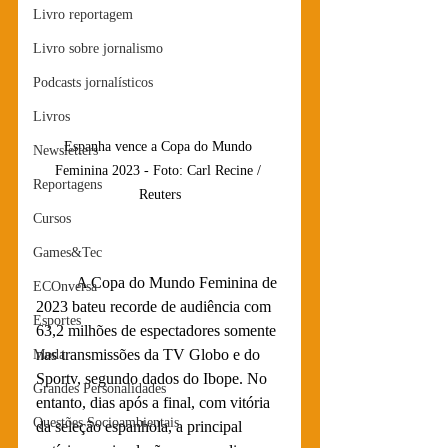
Livro reportagem
Livro sobre jornalismo
Podcasts jornalísticos
Livros
Espanha vence a Copa do Mundo 
Newsletters
Feminina 2023 - Foto: Carl Recine / 
Reportagens
Reuters
Cursos
Games&Tec
	A Copa do Mundo Feminina de 
ECOnversa
2023 bateu recorde de audiência com 
Esportes
63,2 milhões de espectadores somente 
nas transmissões da TV Globo e do 
Moda
Sportv, segundo dados do Ibope. No 
Grandes Personalidades
entanto, dias após a final, com vitória 
Questões Socioambientais
da seleção espanhola, a principal 