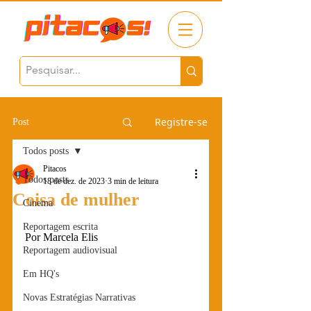
Registre-se
Post
Todos posts
Pitacos
Todos posts
18 de dez. de 2023
3 min de leitura
Coisa de mulher
Cinema
Reportagem escrita
Por Marcela Elis
Reportagem audiovisual
Em HQ's
Novas Estratégias Narrativas