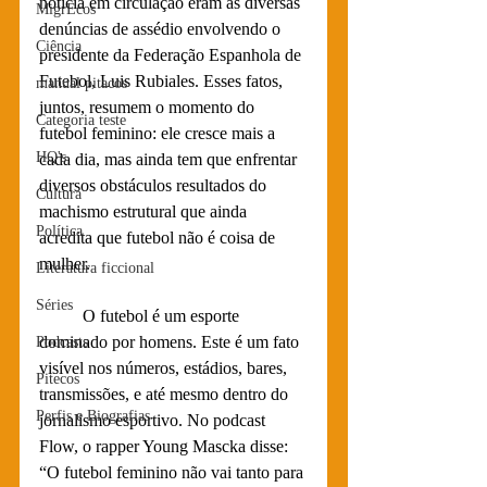
notícia em circulação eram as diversas 
MigrEcos
denúncias de assédio envolvendo o 
Ciência
presidente da Federação Espanhola de 
Futebol, Luis Rubiales. Esses fatos, 
manual pitacos
juntos, resumem o momento do 
Categoria teste
futebol feminino: ele cresce mais a 
HQ's
cada dia, mas ainda tem que enfrentar 
diversos obstáculos resultados do 
Cultura
machismo estrutural que ainda 
Política
acredita que futebol não é coisa de 
mulher.
Literatura ficcional
Séries
	O futebol é um esporte 
dominado por homens. Este é um fato 
Podcasts
visível nos números, estádios, bares, 
Pitecos
transmissões, e até mesmo dentro do 
Perfis e Biografias
jornalismo esportivo. No podcast 
Flow, o rapper Young Mascka disse: 
“O futebol feminino não vai tanto para 