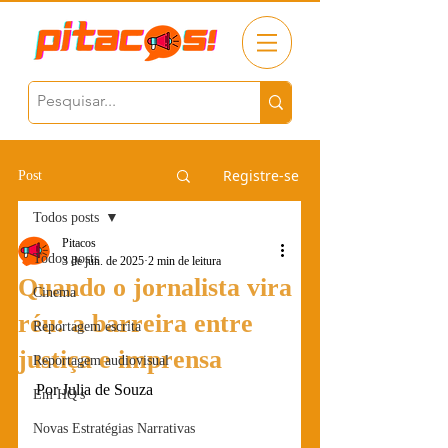
Registre-se
Post
Todos posts
Pitacos
Todos posts
3 de jun. de 2025
2 min de leitura
Quando o jornalista vira
Cinema
réu: a barreira entre
Reportagem escrita
justiça e imprensa
Reportagem audiovisual
Por Julia de Souza
Em HQ's
Novas Estratégias Narrativas