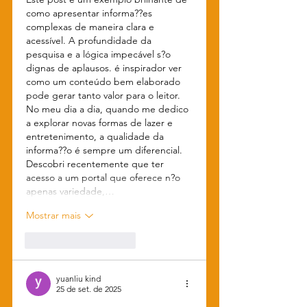
como apresentar informa??es 
complexas de maneira clara e 
acessível. A profundidade da 
pesquisa e a lógica impecável s?o 
dignas de aplausos. é inspirador ver 
como um conteúdo bem elaborado 
pode gerar tanto valor para o leitor. 
No meu dia a dia, quando me dedico 
a explorar novas formas de lazer e 
entretenimento, a qualidade da 
informa??o é sempre um diferencial. 
Descobri recentemente que ter 
acesso a um portal que oferece n?o 
apenas variedade,…
Mostrar mais
Curtir
Responder
yuanliu kind
25 de set. de 2025