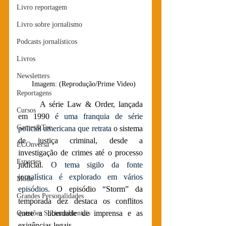
Livro reportagem
Livro sobre jornalismo
Podcasts jornalísticos
Livros
Newsletters
   Imagem: (Reprodução/Prime Video)
Reportagens
	A série Law & Order, lançada 
Cursos
em 1990 
é uma franquia de série 
Games&Tec
policial americana que retrata
 o sistema 
de justiça criminal, desde a 
ECOnversa
investigação de crimes até o processo 
Esportes
judicial
. O tema sigilo da fonte 
jornalística é explorado em vários 
Moda
episódios.
 O episódio “Storm” da 
Grandes Personalidades
temporada dez destaca os conflitos 
entre a liberdade de imprensa e as 
Questões Socioambientais
exigências legais.