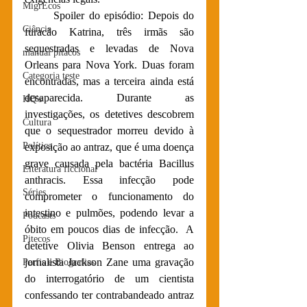
MigrEcos
	Spoiler do episódio: Depois do 
Ciência
furacão Katrina, três irmãs são 
sequestradas e levadas de Nova 
manual pitacos
Orleans para Nova York. Duas foram 
Categoria teste
encontradas, mas a terceira ainda está 
desaparecida. Durante as 
HQ's
investigações, os detetives descobrem 
Cultura
que o sequestrador morreu devido à 
Política
exposição ao antraz, que é uma doença 
grave causada pela bactéria Bacillus 
Literatura ficcional
anthracis. Essa infecção pode 
Séries
comprometer o funcionamento do 
intestino e pulmões, podendo levar a 
Podcasts
óbito em poucos dias de infecção.  A 
Pitecos
detetive Olivia Benson entrega ao 
jornalista Jackson Zane uma gravação 
Perfis e Biografias
do interrogatório de um cientista 
confessando ter contrabandeado antraz 