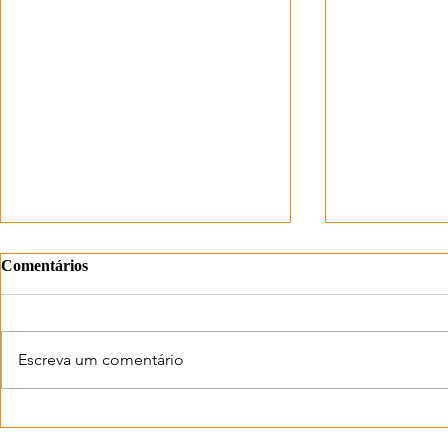
Comentários
Escreva um comentário
Tá Benito Podcast: a jornalista
Rádio na pis
Isabele Benito como você
boom dos po