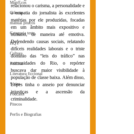
MigrEcos
relacionou o carisma, a personalidade e 
a empatia do jornalista às excelentes 
Ciência
matérias por ele produzidas, focadas 
manual pitacos
em um âmbito mais expositivo e 
Categoria teste
humano, de maneira até emotiva. 
Defendendo causas sociais, relatando 
HQ's
difíceis realidades laborais e o triste 
Cultura
domínio das “leis do tráfico” nas 
comunidades do Rio, o repórter 
Política
buscava dar maior visibilidade à 
Literatura ficcional
população de classe baixa. Além disso, 
Séries
Lopes tinha o anseio por denunciar 
injustiças e a ascensão da 
Podcasts
criminalidade. 
Pitecos
Perfis e Biografias