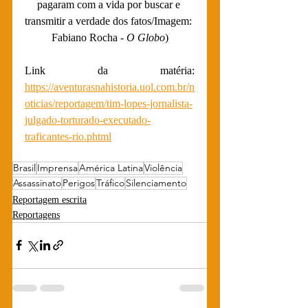
pagaram com a vida por buscar e 
transmitir a verdade dos fatos/Imagem: 
Fabiano Rocha - 
O Globo
)
Link da matéria: 
https://aventurasnahistoria.uol.com.br/n
oticias/reportagem/tim-lopes-jornalista-
julgado-torturado-executado-
traficantes-rio.phtml
Brasil
Imprensa
América Latina
Violência
Assassinato
Perigos
Tráfico
Silenciamento
Reportagem escrita
Reportagens