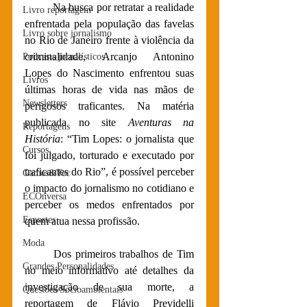
Na busca por retratar a realidade 
Livro reportagem
enfrentada pela população das favelas 
Livro sobre jornalismo
no Rio de Janeiro frente à violência da 
criminalidade, Arcanjo Antonino 
Podcasts jornalísticos
Lopes do Nascimento enfrentou suas 
Livros
últimas horas de vida nas mãos de 
Newsletters
perigosos traficantes. Na matéria 
publicada no site 
Aventuras na 
Reportagens
História
: “Tim Lopes: o jornalista que 
Cursos
foi julgado, torturado e executado por 
traficantes do Rio”, é possível perceber 
Games&Tec
o impacto do jornalismo no cotidiano e 
ECOnversa
perceber os medos enfrentados por 
Esportes
quem atua nessa profissão.
Moda
Dos primeiros trabalhos de Tim 
Grandes Personalidades
no meio informativo até detalhes da 
investigação de sua morte, a 
Questões Socioambientais
reportagem de Flávio Previdelli 