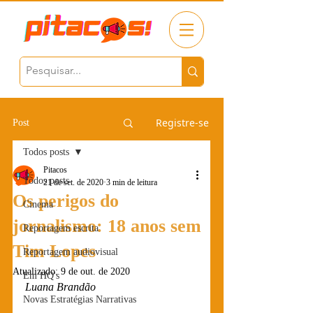
Registre-se
Post
Todos posts
Pitacos
Todos posts
21 de set. de 2020
3 min de leitura
Os perigos do
Cinema
jornalismo: 18 anos sem
Reportagem escrita
Tim Lopes
Reportagem audiovisual
Atualizado:
9 de out. de 2020
Em HQ's
Luana Brandão
Novas Estratégias Narrativas