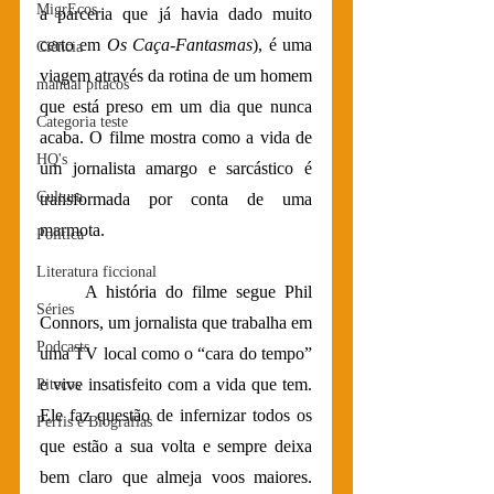
MigrEcos
a parceria que já havia dado muito 
certo em 
Os Caça-Fantasmas
), é uma 
Ciência
viagem através da rotina de um homem 
manual pitacos
que está preso em um dia que nunca 
Categoria teste
acaba. O filme mostra como a vida de 
HQ's
um jornalista amargo e sarcástico é 
Cultura
transformada por conta de uma 
marmota.
Política
Literatura ficcional
     A história do filme segue Phil 
Séries
Connors, um jornalista que trabalha em 
Podcasts
uma TV local como o “cara do tempo” 
e vive insatisfeito com a vida que tem. 
Pitecos
Ele faz questão de infernizar todos os 
Perfis e Biografias
que estão a sua volta e sempre deixa 
bem claro que almeja voos maiores. 