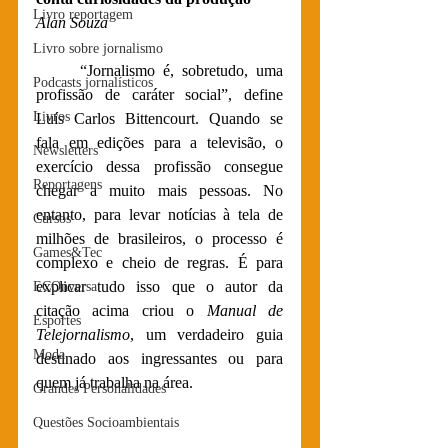
Livro reportagem
Alan Souza
Livro sobre jornalismo
“Jornalismo é, sobretudo, uma 
Podcasts jornalísticos
profissão de caráter social”, define 
Livros
Luís Carlos Bittencourt. Quando se 
fala em edições para a televisão, o 
Newsletters
exercício dessa profissão consegue 
Reportagens
chegar a muito mais pessoas. No 
entanto, para levar notícias à tela de 
Cursos
milhões de brasileiros, o processo é 
Games&Tec
complexo e cheio de regras. É para 
explicar tudo isso que o autor da 
ECOnversa
citação acima criou o 
Manual de 
Esportes
Telejornalismo
, um verdadeiro guia 
Moda
destinado aos ingressantes ou para 
quem já trabalha na área.
Grandes Personalidades
Questões Socioambientais