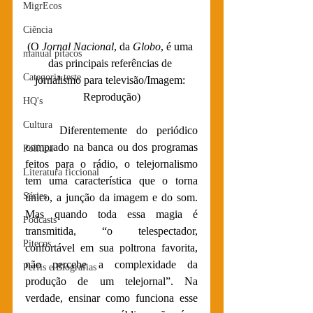
MigrEcos
Ciência
(O 
Jornal Nacional
, da 
Globo
, é uma 
manual pitacos
das principais referências de 
Categoria teste
jornalismo para televisão/Imagem: 
Reprodução)
HQ's
Cultura
Diferentemente do periódico 
comprado na banca ou dos programas 
Política
feitos para o rádio, o telejornalismo 
Literatura ficcional
tem uma característica que o torna 
Séries
único, a junção da imagem e do som. 
Mas quando toda essa magia é 
Podcasts
transmitida, “o telespectador, 
Pitecos
confortável em sua poltrona favorita, 
não percebe a complexidade da 
Perfis e Biografias
produção de um telejornal”. Na 
verdade, ensinar como funciona esse 