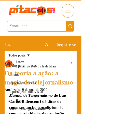
Registre-se
Post
Todos posts
Pitacos
Todos posts
1 de out. de 2020
3 min de leitura
Da teoria à ação: a
Cinema
magia do telejornalismo
Reportagem escrita
Atualizado:
9 de out. de 2020
Reportagem audiovisual
Manual de Telejornalismo
 de Luís 
Em HQ's
Carlos Bittencourt dá dicas de 
como ser um bom profissional e 
Novas Estratégias Narrativas
conta curiosidades da produção