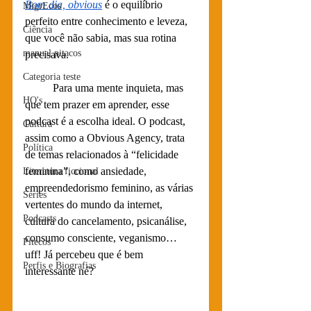
Bom dia, obvious
 é o equilíbrio 
MigrEcos
perfeito entre conhecimento e leveza, 
Ciência
que você não sabia, mas sua rotina 
manual pitacos
precisava. 
Categoria teste
	Para uma mente inquieta, mas 
HQ's
que tem prazer em aprender, esse 
podcast é a escolha ideal. O podcast, 
Cultura
assim como a Obvious Agency, trata 
Política
de temas relacionados à “felicidade 
feminina”, como ansiedade, 
Literatura ficcional
empreendedorismo feminino, as várias 
Séries
vertentes do mundo da internet, 
Podcasts
cultura do cancelamento, psicanálise, 
consumo consciente, veganismo… 
Pitecos
uff! Já percebeu que é bem 
Perfis e Biografias
interessante né?