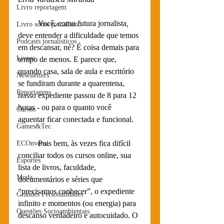
Livro reportagem
	Você, como futura jornalista
,
Livro sobre jornalismo
deve entender a dificuldade que temos 
Podcasts jornalísticos
em descansar, né? É coisa demais para 
Livros
tempo de menos. E parece que, 
quando casa, sala de aula e escritório 
Newsletters
se fundiram durante a quarentena, 
Reportagens
nosso expediente passou de 8 para 12 
horas - ou para o quanto você 
Cursos
aguentar ficar conectada e funcional. 
Games&Tec
	Pois bem, às vezes fica difícil 
ECOnversa
conciliar todos os cursos online, sua 
Esportes
lista de livros, faculdade, 
Moda
documentários e séries que 
“precisamos conhecer”, o expediente 
Grandes Personalidades
infinito e momentos (ou energia) para 
Questões Socioambientais
descanso verdadeiro e autocuidado. O 