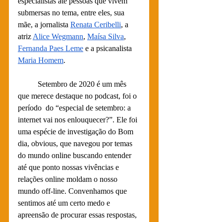
especialistas até pessoas que vivem 
submersas no tema, entre eles, sua 
mãe, a jornalista 
Renata Ceribelli
, a 
atriz 
Alice Wegmann
, 
Maísa Silva
, 
Fernanda Paes Leme
 e a psicanalista 
Maria Homem
.
	Setembro de 2020 é um mês 
que merece destaque no podcast, foi o 
período  do “especial de setembro: a 
internet vai nos enlouquecer?”. Ele foi 
uma espécie de investigação do Bom 
dia, obvious, que navegou por temas 
do mundo online buscando entender 
até que ponto nossas vivências e 
relações online moldam o nosso 
mundo off-line. Convenhamos que 
sentimos até um certo medo e 
apreensão de procurar essas respostas, 