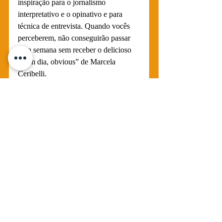
inspiração para o jornalismo 
interpretativo e o opinativo e para 
técnica de entrevista. Quando vocês 
perceberem, não conseguirão passar 
uma semana sem receber o delicioso 
“bom dia, obvious” de Marcela 
Ceribelli.
jornalismo
podcasts
Bom dia obvious
Obvious Agency
Podcasts jornalísticos
Posts recentes
Ver tudo