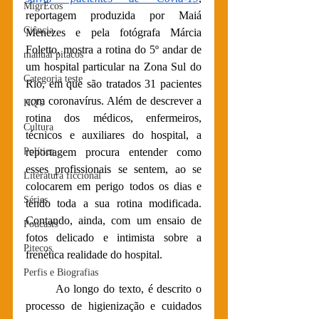
MigrEcos
reportagem produzida por Maiá 
Ciência
Menezes e pela fotógrafa Márcia 
Foletto, mostra a rotina do 5º andar de 
manual pitacos
um hospital particular na Zona Sul do 
Categoria teste
Rio, em que são tratados 31 pacientes 
com coronavírus. Além de descrever a 
HQ's
rotina dos médicos, enfermeiros, 
Cultura
técnicos e auxiliares do hospital, a 
Política
reportagem procura entender como 
esses profissionais se sentem, ao se 
Literatura ficcional
colocarem em perigo todos os dias e 
Séries
tendo toda a sua rotina modificada. 
Contando, ainda, com um ensaio de 
Podcasts
fotos delicado e intimista sobre a 
Pitecos
frenética realidade do hospital.
Perfis e Biografias
Ao longo do texto, é descrito o 
processo de higienização e cuidados 