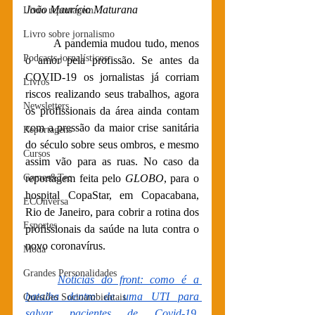
João Maurício Maturana
Livro reportagem
Livro sobre jornalismo
A pandemia mudou tudo, menos 
Podcasts jornalísticos
o amor pela profissão. Se antes da 
COVID-19 os jornalistas já corriam 
Livros
riscos realizando seus trabalhos, agora 
Newsletters
os profissionais da área ainda contam 
com a pressão da maior crise sanitária 
Reportagens
do século sobre seus ombros, e mesmo 
Cursos
assim vão para as ruas. No caso da 
Games&Tec
reportagem feita pelo 
GLOBO
, para o 
hospital CopaStar, em Copacabana, 
ECOnversa
Rio de Janeiro, para cobrir a rotina dos 
Esportes
profissionais da saúde na luta contra o 
novo coronavírus.
Moda
Grandes Personalidades
Notícias do front: como é a 
batalha dentro de uma UTI para 
Questões Socioambientais
salvar pacientes de Covid-19
, 