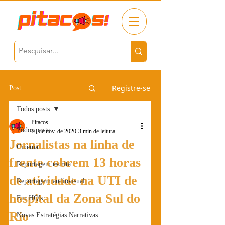
Registre-se
Post
Todos posts
Pitacos
Todos posts
10 de nov. de 2020
3 min de leitura
Jornalistas na linha de
Cinema
frente cobrem 13 horas
Reportagem escrita
de atividade na UTI de
Reportagem audiovisual
hospital da Zona Sul do
Em HQ's
Rio
Novas Estratégias Narrativas