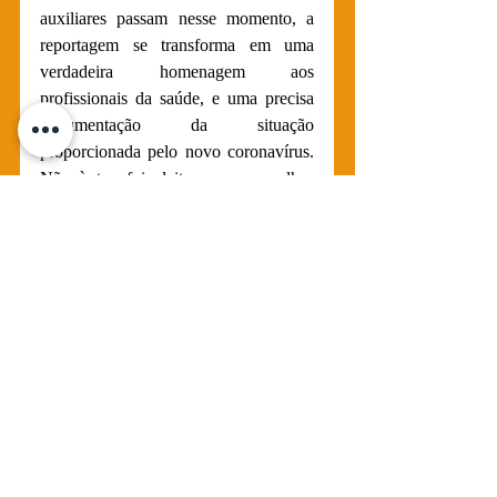
auxiliares passam nesse momento, a 
reportagem se transforma em uma 
verdadeira homenagem aos 
profissionais da saúde, e uma precisa 
documentação da situação 
proporcionada pelo novo coronavírus. 
Não à toa foi eleita como a melhor 
reportagem feita durante a pandemia 
até então, pelos
editores do 
GLOBO
.
Brasil
Covid-19
Calamidade Pública
Pandemia
Reportagem escrita
Posts recentes
Ver tudo