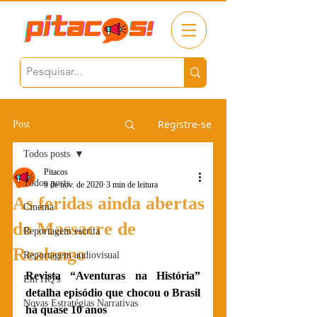
Registre-se
Post
Todos posts
Pitacos
Todos posts
9 de nov. de 2020
3 min de leitura
As feridas ainda abertas
Cinema
do Massacre de
Reportagem escrita
Realengo
Reportagem audiovisual
Revista “Aventuras na História” 
Em HQ's
detalha episódio que chocou o Brasil 
Novas Estratégias Narrativas
há quase 10 anos