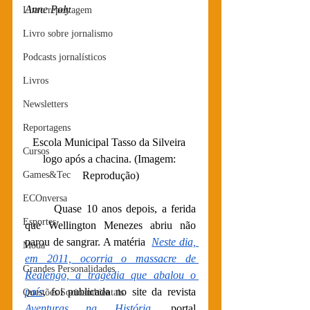
Anne Poly
Livro reportagem
Livro sobre jornalismo
Podcasts jornalísticos
Livros
Newsletters
Reportagens
Escola Municipal Tasso da Silveira 
Cursos
logo após a chacina. (Imagem: 
Games&Tec
Reprodução)
ECOnversa
Quase 10 anos depois, a ferida 
Esportes
que Wellington Menezes abriu não 
parou de sangrar. A matéria  
Neste dia, 
Moda
em 2011, ocorria o massacre de 
Grandes Personalidades
Realengo, a tragédia que abalou o 
país
, foi publicada no site da revista
Questões Socioambientais
Aventuras na História
, portal 