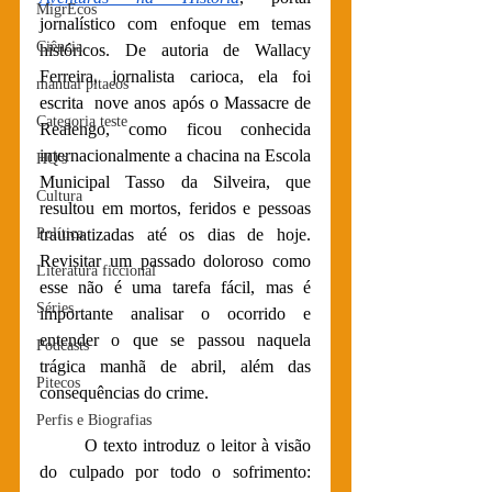
MigrEcos
jornalístico com enfoque em temas 
Ciência
históricos. De autoria de Wallacy 
Ferreira, jornalista carioca, ela foi 
manual pitacos
escrita  nove anos após o Massacre de 
Categoria teste
Realengo, como ficou conhecida 
internacionalmente a chacina na Escola 
HQ's
Municipal Tasso da Silveira, que 
Cultura
resultou em mortos, feridos e pessoas 
Política
traumatizadas até os dias de hoje. 
Revisitar um passado doloroso como 
Literatura ficcional
esse não é uma tarefa fácil, mas é 
Séries
importante analisar o ocorrido e 
entender o que se passou naquela 
Podcasts
trágica manhã de abril, além das 
Pitecos
consequências do crime.
Perfis e Biografias
O texto introduz o leitor à visão 
do culpado por todo o sofrimento: 