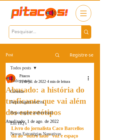
Registre-se
Post
Todos posts
Pitacos
Todos posts
29 de jul. de 2022
4 min de leitura
Abusado: a história do
Cinema
traficante que vai além
Reportagem escrita
dos estereótipos
Reportagem audiovisual
Atualizado:
1 de ago. de 2022
Em HQ's
Livro do jornalista Caco Barcellos 
Novas Estratégias Narrativas
dá ao “outro lado” voz e espaço 