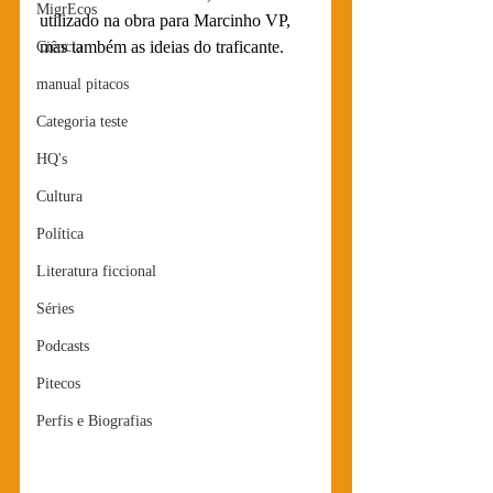
MigrEcos
utilizado na obra para Marcinho VP, 
mas também as ideias do traficante.
Ciência
manual pitacos
Categoria teste
HQ's
Cultura
Política
Literatura ficcional
Séries
Podcasts
Pitecos
Perfis e Biografias