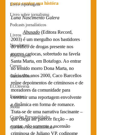
para contar sua históra
Livro reportagem
Livro sobre jornalismo
Luna Nascimento Galera
Podcasts jornalísticos
Abusado
 (Editora Record, 
Livros
2003) é um mergulho nos bastidores 
Newsletters
do tráfico de drogas presente nos 
morros cariocas, sobretudo na favela 
Reportagens
Santa Marta, em Botafogo. Ao entrar 
Cursos
no temido morro Dona Marta, no 
início dos anos 2000, Caco Barcellos 
Games&Tec
reúne depoimentos de criminosos e de 
ECOnversa
moradores da comunidade para 
Esportes
construir uma reportagem envolvente 
e dinâmica em forma de romance. 
Moda
Trata-se de uma narrativa fascinante – 
Grandes Personalidades
que chega até parecer ficção – ao 
contar  não somente a ascensão 
Questões Socioambientais
criminosa de Juliano VP, codinome 