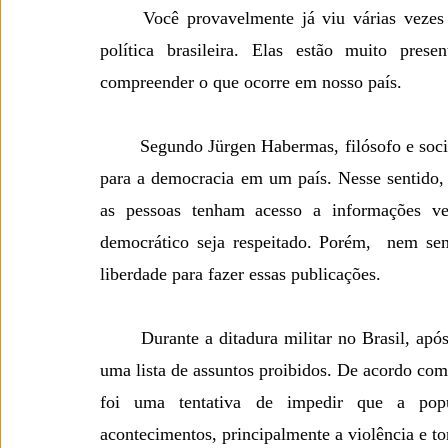
	Você provavelmente já viu várias vezes na televisão, ou no jornal escrito, matérias sobre a 
política brasileira. Elas estão muito pres
compreender o que ocorre em nosso país. 
	Segundo Jürgen Habermas, filósofo e sociólogo alemão, o debate livre e racional é fundamental 
para a democracia em um país. Nesse sentido, 
as pessoas tenham acesso a informações ve
democrático seja respeitado. Porém,  nem se
liberdade para fazer essas publicações. 
	Durante a ditadura militar no Brasil, após o golpe de Estado de 1964, a censura imposta criou 
uma lista de assuntos proibidos. De acordo com
foi uma tentativa de impedir que a popul
acontecimentos, principalmente a violência e to