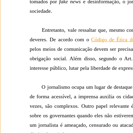
tomados por 
fake news
 e desinformação, o jo
sociedade.
	Entretanto, vale ressaltar que, mesmo com toda a sua importância, a imprensa também possui 
deveres. De acordo com o
Código de Ética do
pelos meios de comunicação devem ser precisas
obrigação social. Além disso, segundo o Art. 
interesse público, lutar pela liberdade de expre
	O jornalismo ocupa um lugar de destaque em um país democrático. Ao noticiar acontecimentos 
de forma acessível, a imprensa auxilia os cidad
vezes, são complexos. Outro papel relevante é
sobre os governantes quando eles não estivere
um jornalista é ameaçado, censurado ou atacado