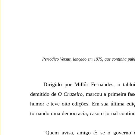
Periódico Versus, lançado em 1975, que continha pub
	Dirigido por Millôr Fernandes, o tablo
demitido de 
O Cruzeiro
, marcou a primeira fas
humor e teve oito edições. Em sua última ediç
tornando uma democracia, caso o jornal continu
	"Quem avisa, amigo é: se o governo continuar deixando que certos jornalistas falem em 