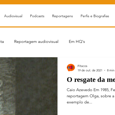
Audiovisual
Podcasts
Reportagens
Perfis e Biografias
ta
Reportagem audiovisual
Em HQ's
portagem
Livro sobre jornalismo
Podcasts jornalísticos
Pitacos
19 de out. de 2021
8 min
O resgate da m
Cursos
Games&Tec
ECOnversa
Esportes
Caio Azevedo Em 1985, Fe
reportagem Olga, sobre a v
exemplo de...
uestões Socioambientais
MigrEcos
Ciência