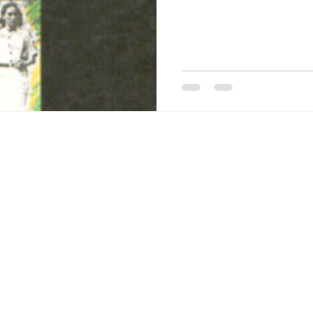
Q's
Cultura
Política
Literatura ficcional
Sér
ias