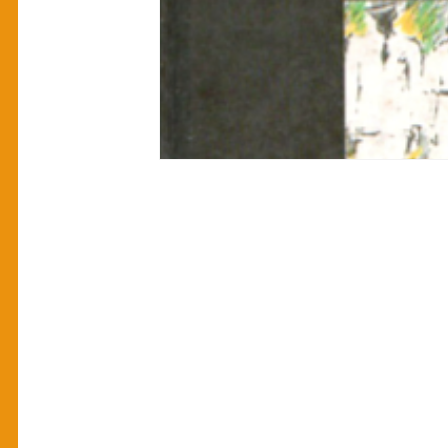
manual pitacos
Categoria teste
H
Podcasts
Pitecos
Perfis e Biograf