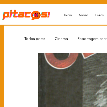
Início
Sobre
Livros
Todos posts
Cinema
Reportagem escri
Novas Estratégias Narrativas
Livro re
Livros
Newsletters
Reportagens
Moda
Grandes Personalidades
Q