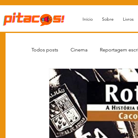
Início
Sobre
Livros
Todos posts
Cinema
Reportagem escri
Novas Estratégias Narrativas
Livro re
Livros
Newsletters
Reportagens
Moda
Grandes Personalidades
Q