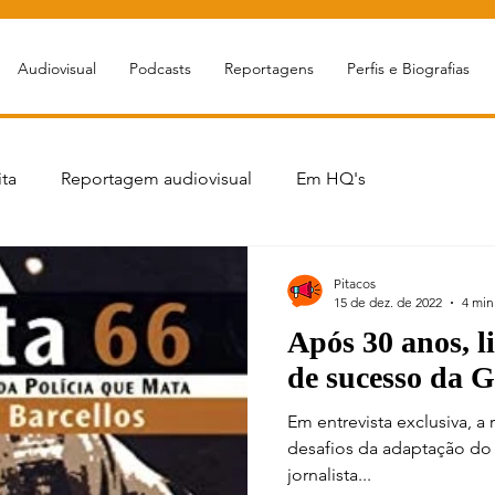
Audiovisual
Podcasts
Reportagens
Perfis e Biografias
ta
Reportagem audiovisual
Em HQ's
portagem
Livro sobre jornalismo
Podcasts jornalísticos
Pitacos
15 de dez. de 2022
4 min
Após 30 anos, l
Cursos
Games&Tec
ECOnversa
Esportes
de sucesso da 
Em entrevista exclusiva, a
uestões Socioambientais
MigrEcos
Ciência
desafios da adaptação do l
jornalista...