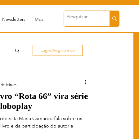
Newsletters
Mais
Login/Registre-se
 de leitura
ivro “Rota 66” vira série
Globoplay
 roteirista Maria Camargo fala sobre os
ivro e da participação do autor e