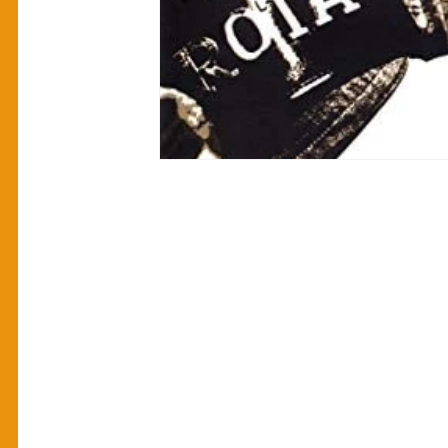
manual pitacos
Categoria teste
H
Podcasts
Pitecos
Perfis e Biograf