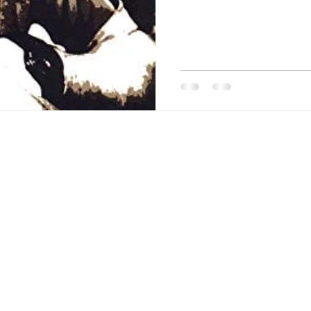
Q's
Cultura
Política
Literatura ficcional
Sér
ias