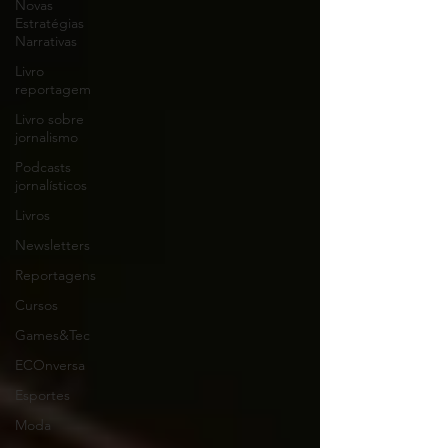
Novas
Estratégias
Narrativas
Livro
reportagem
Livro sobre
jornalismo
Podcasts
jornalísticos
Livros
Newsletters
Reportagens
Cursos
Games&Tec
ECOnversa
Esportes
Moda