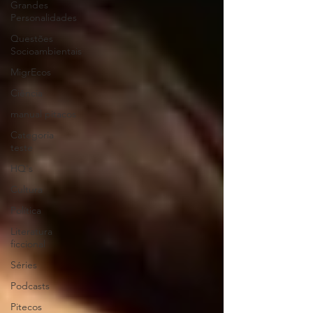
Grandes
Personalidades
Questões
Socioambientais
MigrEcos
Ciência
manual pitacos
Categoria
teste
HQ's
Cultura
Política
Literatura
ficcional
Séries
Podcasts
Pitecos