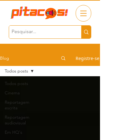
Registre-se
Blog
Todos posts
Todos posts
Cinema
Reportagem
escrita
Reportagem
audiovisual
Em HQ's