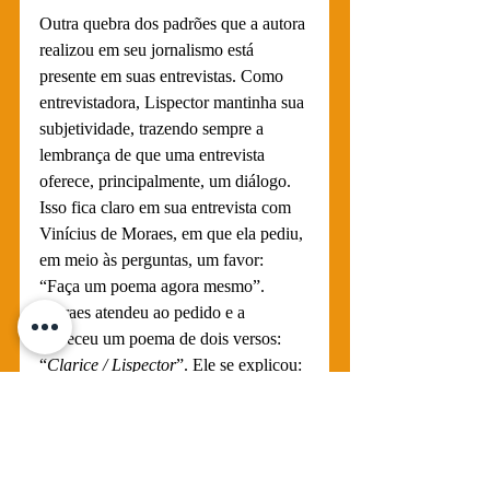
Outra quebra dos padrões que a autora 
realizou em seu jornalismo está 
presente em suas entrevistas. Como 
entrevistadora, Lispector mantinha sua 
subjetividade, trazendo sempre a 
lembrança de que uma entrevista 
oferece, principalmente, um diálogo. 
Isso fica claro em sua entrevista com 
Vinícius de Moraes, em que ela pediu, 
em meio às perguntas, um favor: 
“Faça um poema agora mesmo”. 
Moraes atendeu ao pedido e a 
ofereceu um poema de dois versos: 
“
Clarice / Lispector
”. Ele se explicou: 
“Acho lindo seu nome”.
Fica claro, em suas entrevistas, que 
Lispector buscava não a neutralidade, 