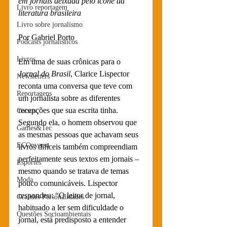
em jornais deixada pelo ícone da 
Livro reportagem
literatura brasileira
Livro sobre jornalismo
Por Gabriel Porto
Podcasts jornalísticos
Livros
Em uma de suas crônicas para o 
Jornal do Brasil
, Clarice Lispector 
Newsletters
reconta uma conversa que teve com 
Reportagens
um jornalista sobre as diferentes 
recepções que sua escrita tinha. 
Cursos
Segundo ela, o homem observou que 
Games&Tec
as mesmas pessoas que achavam seus 
ECOnversa
livros difíceis também compreendiam 
perfeitamente seus textos em jornais – 
Esportes
mesmo quando se tratava de temas 
Moda
pouco comunicáveis. Lispector 
respondeu: “O leitor de jornal, 
Grandes Personalidades
habituado a ler sem dificuldade o 
Questões Socioambientais
jornal, está predisposto a entender 