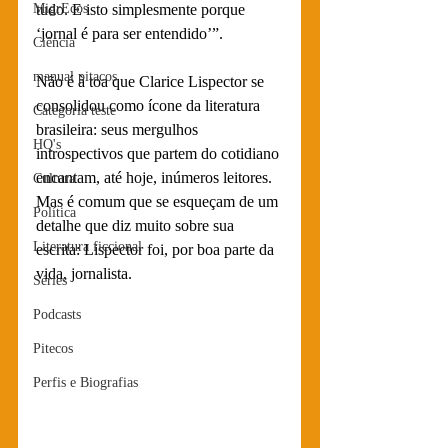
MigrEcos
tudo. E isto simplesmente porque 
‘jornal é para ser entendido’”.
Ciência
manual pitacos
Não é à toa que Clarice Lispector se 
consolidou como ícone da literatura 
Categoria teste
brasileira: seus mergulhos 
HQ's
introspectivos que partem do cotidiano 
encantam, até hoje, inúmeros leitores. 
Cultura
Mas é comum que se esqueçam de um 
Política
detalhe que diz muito sobre sua 
Literatura ficcional
escrita: Lispector foi, por boa parte da 
vida, jornalista. 
Séries
Podcasts
Pitecos
Perfis e Biografias