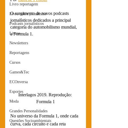
Livro reportagem
O surgimento de novos podcasts 
Livro sobre jornalismo
jornalísticos dedicados a principal 
Podcasts jornalísticos
categoria do automobilismo mundial, 
Livros
a Formula 1.
Newsletters
Reportagens
Cursos
Games&Tec
ECOnversa
Esportes
Interlagos 2019. Reprodução: 
Formula 1
Moda
Grandes Personalidades
No universo da Formula 1, onde cada 
Questões Socioambientais
curva, cada circuito e cada reta 