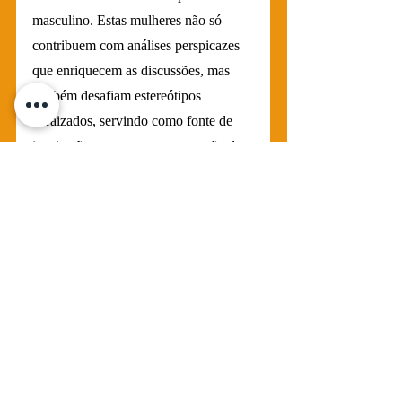
masculino. Estas mulheres não só 
contribuem com análises perspicazes 
que enriquecem as discussões, mas 
também desafiam estereótipos 
enraizados, servindo como fonte de 
inspiração para uma nova geração de 
futuras jornalistas e comentaristas.
Esse movimento convoca todos os 
telespectadores e admiradores da 
categoria a perceberem que as 
transmissões vão além do âmbito 
esportivo sério, demonstrando que é 
possível ter a excelência esportiva fora 
do campo televisivo e igualdade de 
gênero coexistindo em direção à 