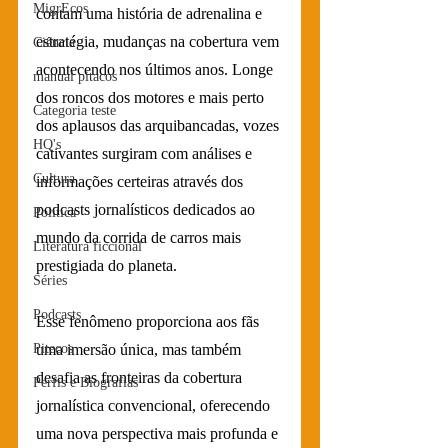
MigrEcos
contam uma história de adrenalina e 
estratégia, mudanças na cobertura vem 
Ciência
acontecendo nos últimos anos. Longe 
manual pitacos
dos roncos dos motores e mais perto 
Categoria teste
dos aplausos das arquibancadas, vozes 
HQ's
cativantes surgiram com análises e 
Cultura
informações certeiras através dos 
podcasts jornalísticos dedicados ao 
Política
mundo da corrida de carros mais 
Literatura ficcional
prestigiada do planeta.
Séries
Podcasts
Esse fenômeno proporciona aos fãs 
uma imersão única, mas também 
Pitecos
desafia as fronteiras da cobertura 
Perfis e Biografias
jornalística convencional, oferecendo 
uma nova perspectiva mais profunda e 