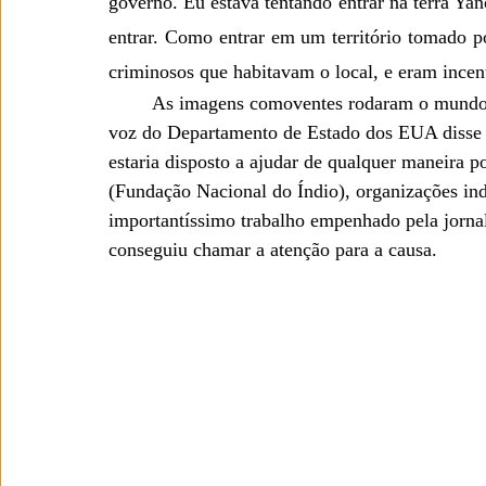
governo. Eu estava tentando entrar na terra Ya
entrar. Como entrar em um território tomado por
criminosos que habitavam o local, e eram incen
	As imagens comoventes rodaram o mundo, gerando preocupação de outros países. Um porta-
voz do Departamento de Estado dos EUA disse 
estaria disposto a ajudar de qualquer maneira 
(Fundação Nacional do Índio), organizações ind
importantíssimo trabalho empenhado pela jornali
conseguiu chamar a atenção para a causa. 