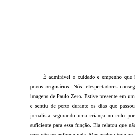
	É admirável o cuidado e empenho que Sônia Bridi tem ao cobrir assuntos relacionados aos 
povos originários. Nós telespectadores conse
imagens de Paulo Zero. Estive presente em uma
e sentiu de perto durante os dias que pass
jornalista segurando uma criança no colo por 
suficiente para essa função. Ela relatou que nã
para não ter enfoque nela. Mas acabou indo ao 