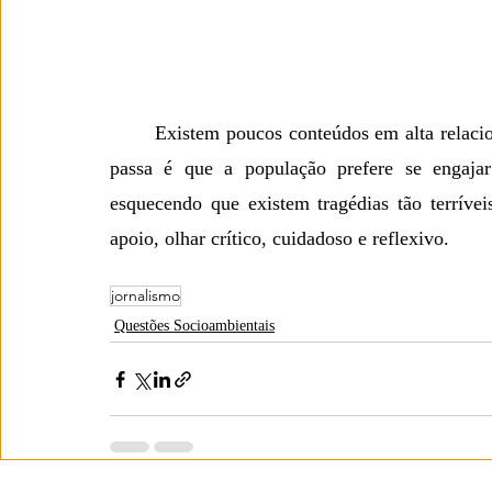
	Existem poucos conteúdos em alta relacionados a esse e a similares assuntos. A impressão que 
passa é que a população prefere se engajar
esquecendo que existem tragédias tão terríve
apoio, olhar crítico, cuidadoso e reflexivo. 
jornalismo
Questões Socioambientais