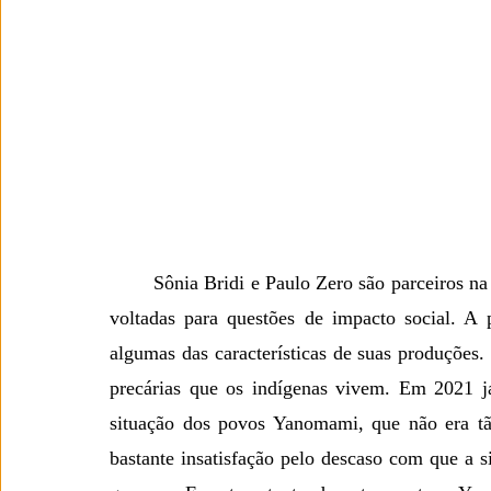
	Sônia Bridi e Paulo Zero são parceiros na vida e no trabalho. A maioria de suas reportagens são 
voltadas para questões de impacto social. A p
algumas das características de suas produções. 
precárias que os indígenas vivem. Em 2021 já
situação dos povos Yanomami, que não era tã
bastante insatisfação pelo descaso com que a si