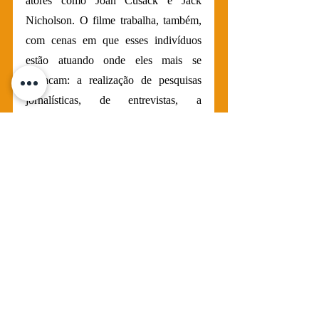
atores como Joan Cusack e Jack 
Nicholson. O filme trabalha, também, 
com cenas em que esses indivíduos 
estão atuando onde eles mais se 
destacam: a realização de pesquisas 
jornalísticas, de entrevistas, a 
formatação de reportagens e a narração 
e transmissão das notícias.
	Apesar de um final mais fraco e 
uma conclusão da história pouco 
original, 
Nos Bastidores da Notícia 
não deixa de cumprir um papel eficaz 
em retratar a vida do jornalista da 
década de 80. A relação da sociedade 
com os meios de comunicação hoje em 
dia faz com que as semelhanças entre 