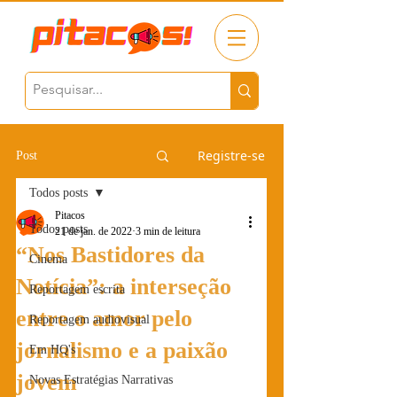
Registre-se
Post
Todos posts
Pitacos
Todos posts
21 de jan. de 2022
3 min de leitura
“Nos Bastidores da
Cinema
Notícia”: a interseção
Reportagem escrita
entre o amor pelo
Reportagem audiovisual
jornalismo e a paixão
Em HQ's
jovem
Novas Estratégias Narrativas