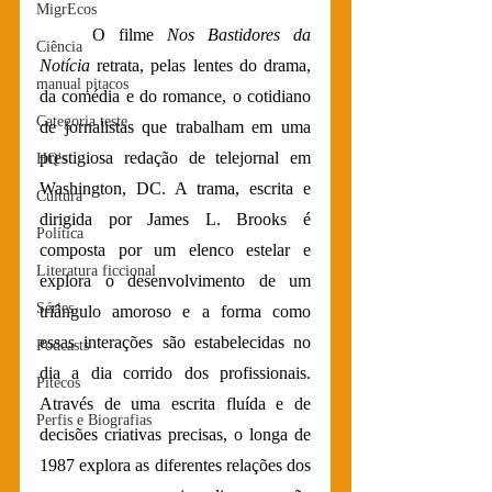
MigrEcos
	O filme 
Nos Bastidores da 
Ciência
Notícia
 retrata, pelas lentes do drama, 
manual pitacos
da comédia e do romance, o cotidiano 
Categoria teste
de jornalistas que trabalham em uma 
prestigiosa redação de telejornal em 
HQ's
Washington, DC. A trama, escrita e 
Cultura
dirigida por James L. Brooks é 
Política
composta por um elenco estelar e 
Literatura ficcional
explora o desenvolvimento de um 
Séries
triângulo amoroso e a forma como 
essas interações são estabelecidas no 
Podcasts
dia a dia corrido dos profissionais. 
Pitecos
Através de uma escrita fluída e de 
Perfis e Biografias
decisões criativas precisas, o longa de 
1987 explora as diferentes relações dos 