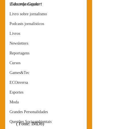
Eduarda Goulart
Livro reportagem
Livro sobre jornalismo
Podcasts jornalísticos
Livros
Newsletters
Reportagens
Cursos
Games&Tec
ECOnversa
Esportes
Moda
Grandes Personalidades
Questões Socioambientais
     ( Fonte: IMDb) 