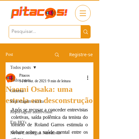
Registre-se
Post
Todos posts
Pitacos
Todos posts
14 de out. de 2021
9 min de leitura
Naomi Osaka: uma
Cinema
estrela em desconstrução
Reportagem escrita
Após se recusar a conceder entrevistas 
Reportagem audiovisual
coletivas, saída polêmica da tenista do 
Em HQ's
torneio de Roland Garros estimula o 
debate sobre a saúde mental entre os 
Novas Estratégias Narrativas