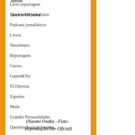
atletas
Livro reportagem
Suelen Oliveira
Livro sobre jornalismo
Podcasts jornalísticos
Livros
Newsletters
Reportagens
Cursos
Games&Tec
ECOnversa
Esportes
Moda
Grandes Personalidades
(Naomi Osaka - Foto: 
Questões Socioambientais
Reprodução/Site Oficial)