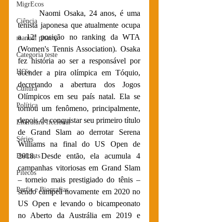
MigrEcos
	Naomi Osaka, 24 anos, é uma 
Ciência
tenista japonesa que atualmente ocupa 
a 12ª posição no ranking da WTA 
manual pitacos
(Women's Tennis Association). Osaka 
Categoria teste
fez história ao ser a responsável por 
HQ's
acender a pira olímpica em Tóquio, 
decretando a abertura dos Jogos 
Cultura
Olímpicos em seu país natal. Ela se 
Política
tornou um fenômeno, principalmente, 
depois de conquistar seu primeiro título 
Literatura ficcional
de Grand Slam ao derrotar Serena 
Séries
Williams na final do US Open de 
2018. Desde então, ela acumula 4 
Podcasts
campanhas vitoriosas em Grand Slam 
Pitecos
– torneio mais prestigiado do tênis – 
Perfis e Biografias
sendo campeã novamente em 2020 no 
US Open e levando o bicampeonato 
no Aberto da Austrália em 2019 e 