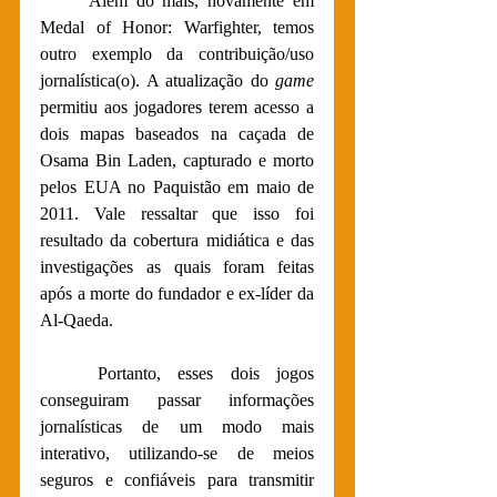
	Além do mais, novamente em 
Medal of Honor: Warfighter, temos 
outro exemplo da contribuição/uso 
jornalística(o). A atualização do 
game 
permitiu aos jogadores terem acesso a 
dois mapas baseados na caçada de 
Osama Bin Laden, capturado e morto 
pelos EUA no Paquistão em maio de 
2011. Vale ressaltar que isso foi 
resultado da cobertura midiática e das 
investigações as quais foram feitas 
após a morte do fundador e ex-líder da 
Al-Qaeda.
	Portanto, esses dois jogos 
conseguiram passar informações 
jornalísticas de um modo mais 
interativo, utilizando-se de meios 
seguros e confiáveis para transmitir 