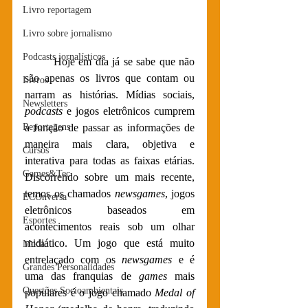
Livro reportagem
Livro sobre jornalismo
Podcasts jornalísticos
	Hoje em dia já se sabe que não 
são apenas os livros que contam ou 
Livros
narram as histórias. Mídias sociais, 
Newsletters
podcasts
 e jogos eletrônicos cumprem 
a função de passar as informações de 
Reportagens
maneira mais clara, objetiva e 
Cursos
interativa para todas as faixas etárias. 
Games&Tec
Discorrendo sobre um mais recente, 
temos os chamados 
newsgames
, jogos 
ECOnversa
eletrônicos baseados em 
Esportes
acontecimentos reais sob um olhar 
midiático. Um jogo que está muito 
Moda
entrelaçado com os 
newsgames
 e é 
Grandes Personalidades
uma das franquias de 
games
 mais 
Questões Socioambientais
populares é o jogo chamado 
Medal of 