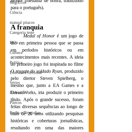
Honor
 (medalha de honra, traduzindo 
MigrEcos
para o português). 
Ciência
manual pitacos
A franquia
Categoria teste
Medal of Honor
 é um jogo de 
tiro em primeira pessoa que se passa 
HQ's
em períodos históricos ou em 
Cultura
acontecimentos mais recentes. A ideia 
Política
do primeiro jogo foi inspirada no filme 
O resgate do soldado Ryan
, produzido 
Literatura ficcional
pelo diretor Steven Spielberg, o 
Séries
mesmo que, junto a EA Games e a 
DreamWorks, iria produzir o primeiro 
Podcasts
título. Após o grande sucesso, foram 
Pitecos
feitas diversas sequências ao longo de 
Perfis e Biografias
mais de 20 anos utilizando pesquisas 
históricas e coberturas jornalísticas, 
resultando em uma das maiores 