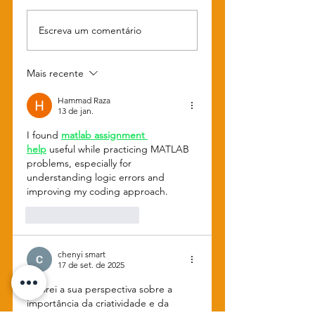
CBLOL e o fenômeno
Das séries aos
Escreva um comentário
Riot
esportes, a ascensã
do streaming
Mais recente
Hammad Raza
13 de jan.
I found 
matlab assignment 
help
 useful while practicing MATLAB 
problems, especially for 
understanding logic errors and 
improving my coding approach.
Curtir
Responder
chenyi smart
17 de set. de 2025
Adorei a sua perspectiva sobre a 
importância da criatividade e da 