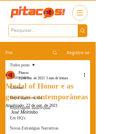
Registre-se
Post
Todos posts
Pitacos
Todos posts
20 de out. de 2021
3 min de leitura
Medal of Honor e as
Cinema
guerras contemporâneas
Reportagem escrita
Atualizado:
22 de out. de 2021
Reportagem audiovisual
José Meirinho
Em HQ's
Novas Estratégias Narrativas