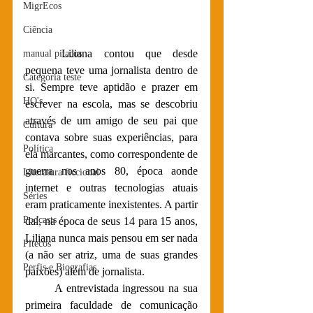
MigrEcos
Ciência
	Liliana contou que desde 
manual pitacos
pequena teve uma jornalista dentro de 
Categoria teste
si. Sempre teve aptidão e prazer em 
HQ's
escrever na escola, mas se descobriu 
através de um amigo de seu pai que 
Cultura
contava sobre suas experiências, para 
Política
ela marcantes, como correspondente de 
guerra nos anos 80, época aonde 
Literatura ficcional
internet e outras tecnologias atuais 
Séries
eram praticamente inexistentes. A partir 
Podcasts
daí, na época de seus 14 para 15 anos, 
Liliana nunca mais pensou em ser nada 
Pitecos
(a não ser atriz, uma de suas grandes 
Perfis e Biografias
paixões) além de jornalista.
	A entrevistada ingressou na sua 
primeira faculdade de comunicação 