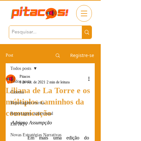
Registre-se
Post
Todos posts
Pitacos
Todos posts
8 de out. de 2021
2 min de leitura
Liliana de La Torre e os
Cinema
múltiplos caminhos da
Reportagem escrita
comunicação
Reportagem audiovisual
Adriano Assumpção
Em HQ's
Novas Estratégias Narrativas
	Em mais uma edição do 