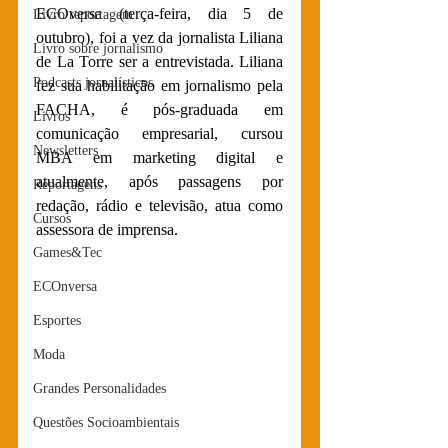
ECOversa (terça-feira, dia 5 de 
Livro reportagem
outubro), foi a vez da jornalista Liliana 
Livro sobre jornalismo
de La Torre ser a entrevistada. Liliana 
Podcasts jornalísticos
fez sua habilitação em jornalismo pela 
FACHA, é pós-graduada em 
Livros
comunicação empresarial, cursou 
Newsletters
MBA em marketing digital e 
atualmente, após passagens por 
Reportagens
redação, rádio e televisão, atua como 
Cursos
assessora de imprensa.
Games&Tec
ECOnversa
Esportes
Moda
Grandes Personalidades
Questões Socioambientais